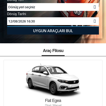
TRANSFER
KIRALAMA KOŞULLARI
Dönüş Tarihi
FILO KIRALAMA
S.S.S.
İLETİŞİM
Araç Filosu
ÜYE GİRİŞİ / KAYIT
Fiat Egea
Dizel / Manuel