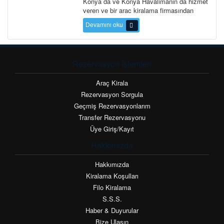
Konya da ve Konya Havalimanın da hizmet
veren ve bir araç kiralama firmasından
beklentinizin fazlasını karşılaya...
Devamını oku
Rezervasyon İşlemleri
Araç Kirala
Rezervasyon Sorgula
Geçmiş Rezervasyonlarım
Transfer Rezervasyonu
Üye Giriş/Kayıt
Hakkımızda
Hakkımızda
Kiralama Koşulları
Filo Kiralama
S.S.S.
Haber & Duyurular
Bize Ulaşın