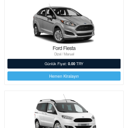
Ford Fiesta
Dizel / Manuel
Günlük Fiyat:
0.00
TRY
Hemen Kiralayın