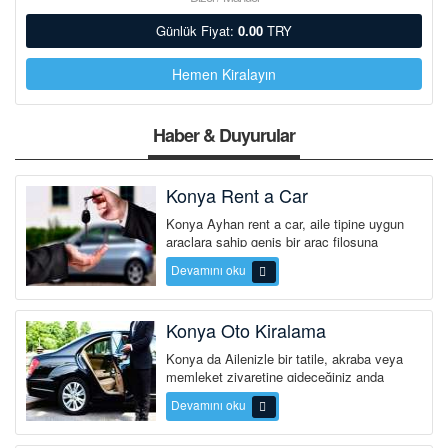
Günlük Fiyat:
0.00
TRY
Hemen Kiralayın
Haber & Duyurular
Konya Rent a Car
Konya Ayhan rent a car, aile tipine uygun
araçlara sahip geniş bir araç filosuna
sahiptir. Ayrıca şehir i...
Devamını oku
Konya Oto Kiralama
Konya da Ailenizle bir tatile, akraba veya
memleket ziyaretine gideceğiniz anda
günübirlik dahi olsa güv...
Devamını oku